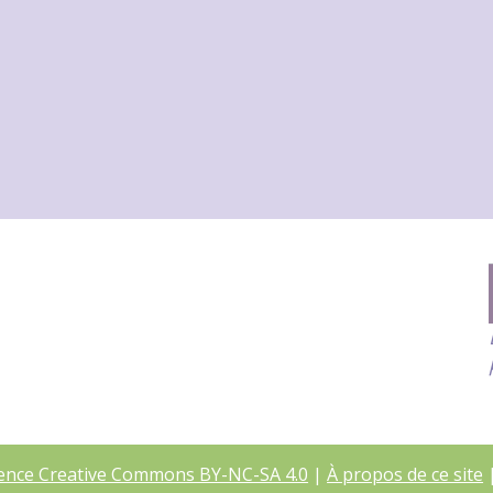
cence Creative Commons BY-NC-SA 4.0
|
À propos de ce site