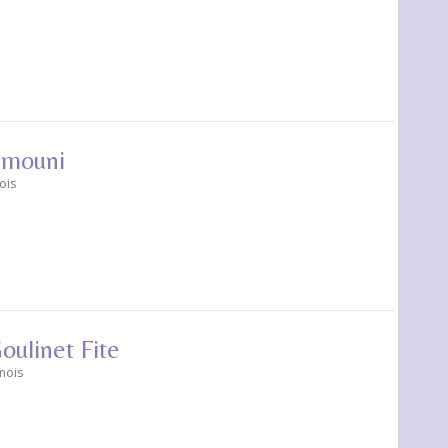
amouni
mois
oulinet Fite
 mois