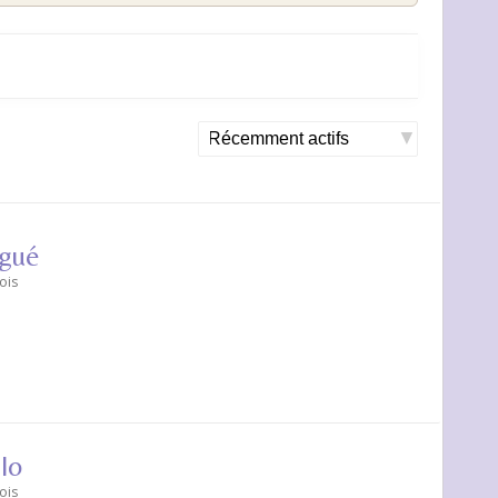
r
Trier
par:
ugué
mois
lo
mois