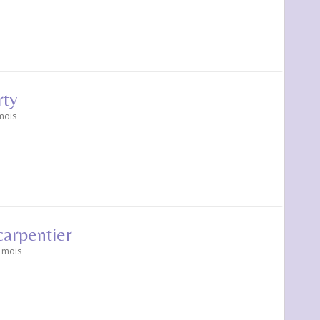
rty
 mois
arpentier
0 mois