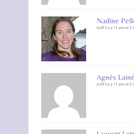
Nadine Pell
Actif il y a 11 ans et 5
Agnès Lain
Actif il y a 11 ans et 5
Laurent Letri