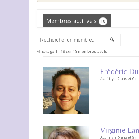
Membres actif·ve·s
18
Rechercher
Recherche
un
Affichage 1 - 18 sur 18 membres actifs
membre...
Frédéric D
Actif il y a 2 ans et 6 
Virginie Lan
Actif il y a 6 ans et 9 