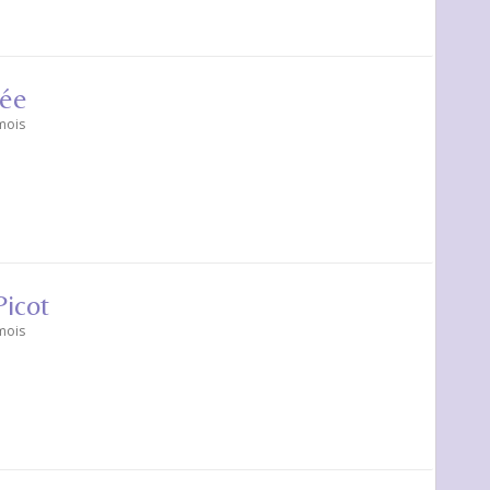
tée
 mois
icot
 mois